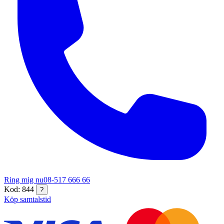
Ring mig nu
08-517 666 66
Kod: 844
?
Köp samtalstid