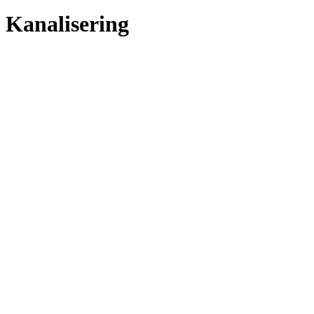
Kanalisering
Vad är kanalisering?
Kanalisering är ett samlingsbegrepp för att ta emot information eller
meddelanden från
en annan dimension
eller ett
annat
verklighetsplan
. Detta sker när den som fungerar som en kanal, är på
en annan frekvens än vad folk vanligtvis vibrerar på och kopplar
upp sig mot en direkt källa.
Läs mer