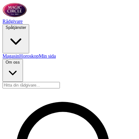
Rådgivare
Spåtjänster
Magasin
Horoskop
Min sida
Om oss