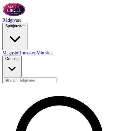
Rådgivare
Spåtjänster
Magasin
Horoskop
Min sida
Om oss