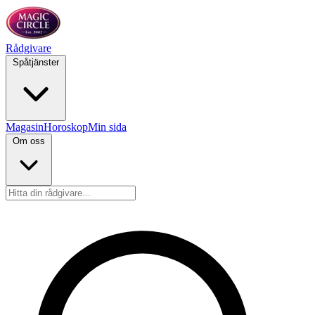
Rådgivare
Spåtjänster
Magasin
Horoskop
Min sida
Om oss