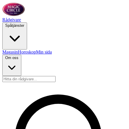
Rådgivare
Spåtjänster
Magasin
Horoskop
Min sida
Om oss